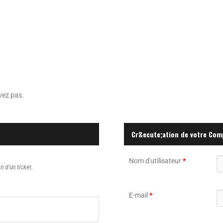
vez pas.
Cr&ecute;ation de votre Com
Nom d'utilisateur
*
 d'un ticket.
E-mail
*