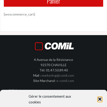
Panier
[woocommerce_cart]
4 Avenue de la Résistance
92370 CHAVILLE
Tél: 01.47.50.89.40
Mail :
marketing@comil.com
Site Marchand:
e-comil.com
CGV
Gérer le consentement aux
Cookies
cookies