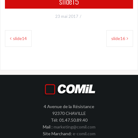
slide15
23 mai 2017
slide14
slide16
4 Avenue de la Résistance
92370 CHAVILLE
Tél: 01.47.50.89.40
Mail :
marketing@comil.com
Site Marchand:
e-comil.com